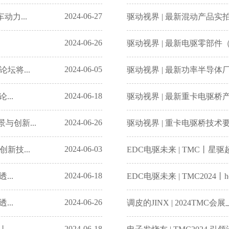
2024-06-27
动力...
驱动视界 | 最新混动产品实拍
2024-06-26
驱动视界 | 最新电驱零部件（T
2024-06-05
坛将...
驱动视界 | 最新功率半导体厂
2024-06-18
...
驱动视界 | 最新重卡电驱桥产
2024-06-26
与创新...
驱动视界 | 重卡电驱桥技术要点
2024-06-03
新技...
EDC电驱未来 | TMC丨
2024-06-18
...
EDC电驱未来 | TMC2024丨ho
2024-06-26
...
调皮的JINX | 2024TMC
2024-06-18