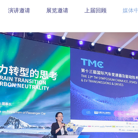
演讲邀请
展览邀请
上届回顾
媒体