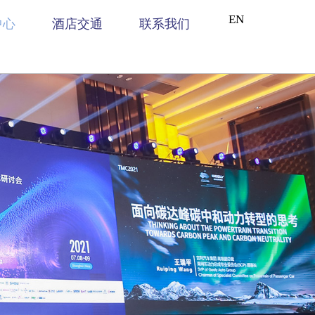
EN
中心
酒店交通
联系我们