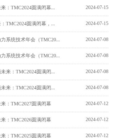
2024-07-15
：TMC2024圆满闭幕...
2024-07-15
TMC2024圆满闭幕，...
2024-07-08
力系统技术年会（TMC20...
2024-07-08
力系统技术年会（TMC20...
2024-07-08
来：TMC2024圆满闭...
2024-07-08
来：TMC2024圆满闭...
2024-07-12
来：TMC2027圆满闭幕
2024-07-12
来：TMC2026圆满闭幕
2024-07-12
来：TMC2025圆满闭幕