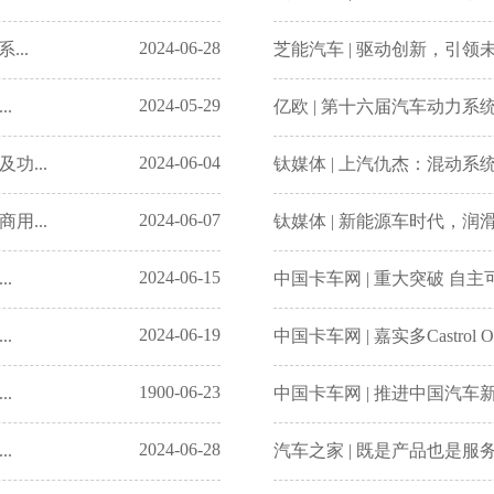
2024-06-28
...
芝能汽车 | 驱动创新，引领未
2024-05-29
.
亿欧 | 第十六届汽车动力系统技
2024-06-04
功...
钛媒体 | 上汽仇杰：混动系
2024-06-07
用...
钛媒体 | 新能源车时代，
2024-06-15
.
中国卡车网 | 重大突破 自主
2024-06-19
.
中国卡车网 | 嘉实多Castrol 
1900-06-23
.
中国卡车网 | 推进中国汽车
2024-06-28
.
汽车之家 | 既是产品也是服务 