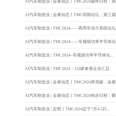
AI汽车制造业 | 会展动态丨TMC2024最终日程：第..
AI汽车制造业 | 会展动态丨TMC同期论坛：第三届商
AI汽车制造业 | TMC2024——商用车动力系统论坛..
AI汽车制造业 | TMC2024——车规级功率半导体论..
AI汽车制造业 | TMC2024--车规级功率半导体论...
AI汽车制造业 | TMC2024：124家参展企业汇总
AI汽车制造业 | 会展动态丨TMC2024再突破，会展..
AI汽车制造业 | 会展动态丨TMC2024初步日程：聚..
AI汽车制造业 | 定档丨TMC2024定于7月4-5日...