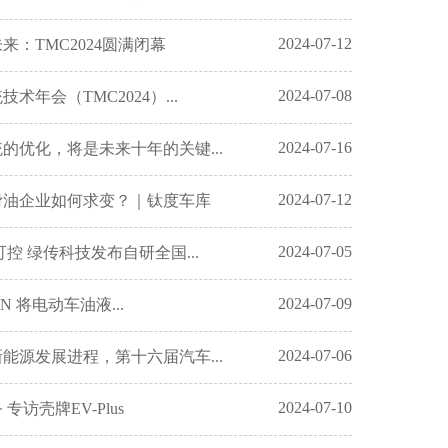
2024-07-12
来：TMC2024圆满闭幕
2024-07-08
术年会（TMC2024）...
2024-07-16
统的优化，将是未来十年的关键...
2024-07-12
润滑油企业如何求变？｜钛度车库
2024-07-05
可控 绿传科技发布自研全国...
2024-07-09
ON 将电动车油液...
2024-07-06
新能源发展进程，第十六届汽车...
2024-07-10
专访壳牌EV-Plus