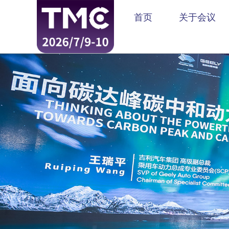
首页
关于会议