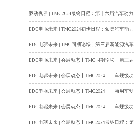
驱动视界 | TMC2024最终日程：第十六届汽车动力系
EDC电驱未来 | TMC2024初步日程：聚集汽车动力..
EDC电驱未来 | TMC同期论坛丨第三届新能源汽车及
EDC电驱未来 | 会展动态丨TMC同期论坛：第三届商
EDC电驱未来 | 会展动态丨TMC2024——车规级功..
EDC电驱未来 | 会展动态丨TMC2024——商用车动..
EDC电驱未来 | 会展动态丨TMC2024——车规级功..
EDC电驱未来 | 会展动态丨TMC2024最终日程：第..