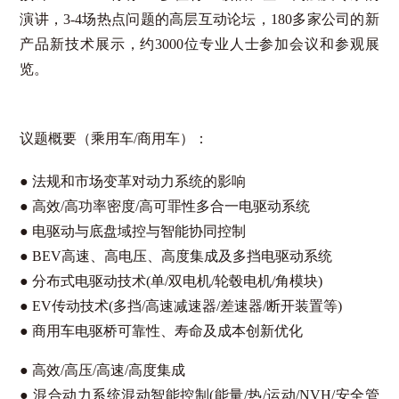
演讲，
3-4
场热点问题的高层互动论坛，
180
多家公司的新
产品新技术展示，约
3000
位专业人士参加会议和参观展
览。
议题概要（乘用车/商用车）：
●
法规和市场变革对动力系统的影响
●
高效/高功率密度/高可罪性多合一电驱动系统
●
电驱动与底盘域控与智能协同控制
●
BEV高速、高电压、高度集成及多挡电驱动系统
●
分布式电驱动技术(单/双电机/轮毂电机/角模块)
●
EV传动技术(多挡/高速减速器/差速器/断开装置等)
●
商用车电驱桥可靠性、寿命及成本创新优化
●
高效/高压/高速/高度集成
●
混合动力系统混动智能控制(能量/热/运动/NVH/安全管